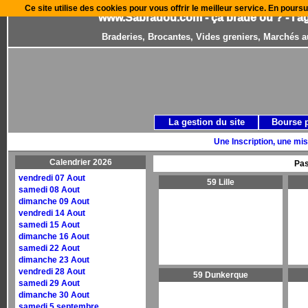
Ce site utilise des cookies pour vous offrir le meilleur service. En poursu
www.Sabradou.com - ça brade où ? - l'a
Braderies, Brocantes, Vides greniers, Marchés a
La gestion du site
Bourse 
Une Inscription, une mis
Calendrier 2026
Pas
vendredi 07 Aout
59 Lille
samedi 08 Aout
dimanche 09 Aout
vendredi 14 Aout
samedi 15 Aout
dimanche 16 Aout
samedi 22 Aout
dimanche 23 Aout
vendredi 28 Aout
59 Dunkerque
samedi 29 Aout
dimanche 30 Aout
samedi 5 septembre