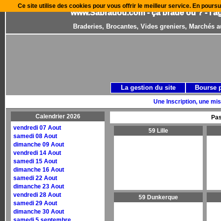
Ce site utilise des cookies pour vous offrir le meilleur service. En poursu
www.Sabradou.com - ça brade où ? - l'a
Braderies, Brocantes, Vides greniers, Marchés a
La gestion du site
Bourse 
Une Inscription, une mis
Calendrier 2026
Pas
vendredi 07 Aout
59 Lille
samedi 08 Aout
dimanche 09 Aout
vendredi 14 Aout
samedi 15 Aout
dimanche 16 Aout
samedi 22 Aout
dimanche 23 Aout
vendredi 28 Aout
59 Dunkerque
samedi 29 Aout
dimanche 30 Aout
samedi 5 septembre