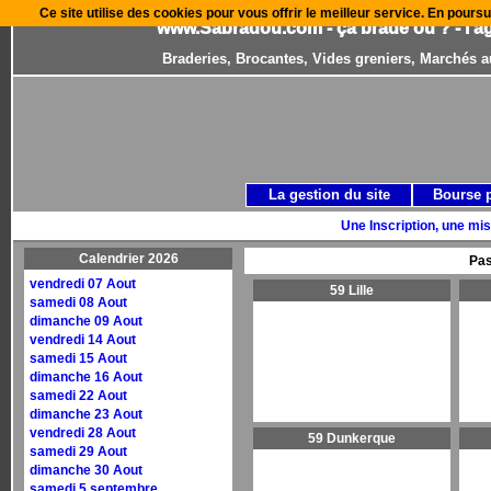
Ce site utilise des cookies pour vous offrir le meilleur service. En poursu
www.Sabradou.com - ça brade où ? - l'a
Braderies, Brocantes, Vides greniers, Marchés a
La gestion du site
Bourse 
Une Inscription, une mis
Calendrier 2026
Pas
vendredi 07 Aout
59 Lille
samedi 08 Aout
dimanche 09 Aout
vendredi 14 Aout
samedi 15 Aout
dimanche 16 Aout
samedi 22 Aout
dimanche 23 Aout
vendredi 28 Aout
59 Dunkerque
samedi 29 Aout
dimanche 30 Aout
samedi 5 septembre