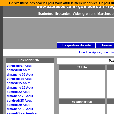
Ce site utilise des cookies pour vous offrir le meilleur service. En poursu
www.Sabradou.com - ça brade où ? - l'a
Braderies, Brocantes, Vides greniers, Marchés a
La gestion du site
Bourse 
Une Inscription, une mis
Calendrier 2026
Pas
vendredi 07 Aout
59 Lille
samedi 08 Aout
dimanche 09 Aout
vendredi 14 Aout
samedi 15 Aout
dimanche 16 Aout
samedi 22 Aout
dimanche 23 Aout
vendredi 28 Aout
59 Dunkerque
samedi 29 Aout
dimanche 30 Aout
samedi 5 septembre