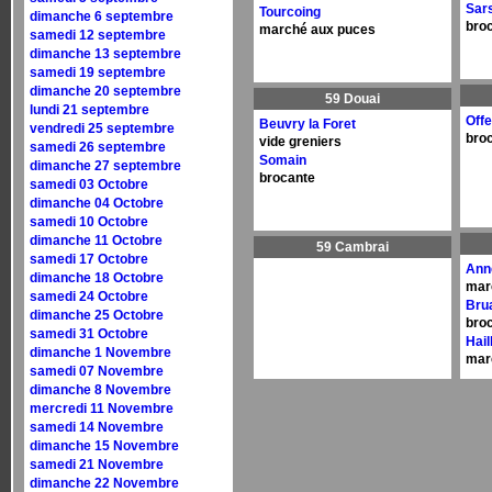
Sars
Tourcoing
dimanche 6 septembre
bro
marché aux puces
samedi 12 septembre
dimanche 13 septembre
samedi 19 septembre
dimanche 20 septembre
59 Douai
lundi 21 septembre
Off
Beuvry la Foret
vendredi 25 septembre
bro
vide greniers
samedi 26 septembre
Somain
dimanche 27 septembre
brocante
samedi 03 Octobre
dimanche 04 Octobre
samedi 10 Octobre
dimanche 11 Octobre
59 Cambrai
samedi 17 Octobre
Ann
dimanche 18 Octobre
mar
samedi 24 Octobre
Brua
dimanche 25 Octobre
bro
samedi 31 Octobre
Hail
dimanche 1 Novembre
mar
samedi 07 Novembre
dimanche 8 Novembre
mercredi 11 Novembre
samedi 14 Novembre
dimanche 15 Novembre
samedi 21 Novembre
dimanche 22 Novembre