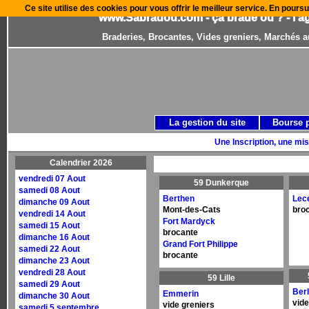
Ce site utilise des cookies pour vous offrir le meilleur service. En poursu
www.Sabradou.com - ça brade où ? - l'a
Braderies, Brocantes, Vides greniers, Marchés a
La gestion du site
Bourse 
Une Inscription, une mis
Calendrier 2026
vendredi 07 Aout
59 Dunkerque
samedi 08 Aout
Berthen
Lece
dimanche 09 Aout
Mont-des-Cats
bro
vendredi 14 Aout
Fort Mardyck
samedi 15 Aout
brocante
dimanche 16 Aout
Grand Fort Philippe
samedi 22 Aout
brocante
dimanche 23 Aout
vendredi 28 Aout
59 Lille
samedi 29 Aout
Ber
Emmerin
dimanche 30 Aout
vide
vide greniers
samedi 5 septembre