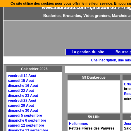
Ce site utilise des cookies pour vous offrir le meilleur service. En poursu
www.Sabradou.com - ça brade où ? - l'a
Braderies, Brocantes, Vides greniers, Marchés a
La gestion du site
Bourse 
Une Inscription, une mis
Calendrier 2026
vendredi 14 Aout
59 Dunkerque
samedi 15 Aout
Brua
dimanche 16 Aout
broc
samedi 22 Aout
Esc
dimanche 23 Aout
minè
vendredi 28 Aout
samedi 29 Aout
dimanche 30 Aout
samedi 5 septembre
59 Lille
dimanche 6 septembre
Hellemmes
Jeu
samedi 12 septembre
Petites Frères des Pauvres
Sal
dimanche 13 septembre