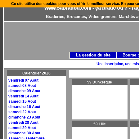
Ce site utilise des cookies pour vous offrir le meilleur service. En poursu
www.Sabradou.com - ça brade où ? - l'a
Braderies, Brocantes, Vides greniers, Marchés a
La gestion du site
Bourse 
Une Inscription, une mis
Calendrier 2026
vendredi 07 Aout
59 Dunkerque
samedi 08 Aout
dimanche 09 Aout
vendredi 14 Aout
samedi 15 Aout
dimanche 16 Aout
samedi 22 Aout
dimanche 23 Aout
vendredi 28 Aout
59 Lille
samedi 29 Aout
dimanche 30 Aout
samedi 5 septembre