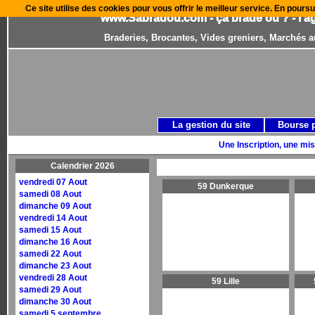
Ce site utilise des cookies pour vous offrir le meilleur service. En poursu
www.Sabradou.com - ça brade où ? - l'a
Braderies, Brocantes, Vides greniers, Marchés a
La gestion du site
Bourse 
Une Inscription, une mis
Calendrier 2026
vendredi 07 Aout
59 Dunkerque
samedi 08 Aout
dimanche 09 Aout
vendredi 14 Aout
samedi 15 Aout
dimanche 16 Aout
samedi 22 Aout
dimanche 23 Aout
vendredi 28 Aout
59 Lille
samedi 29 Aout
dimanche 30 Aout
samedi 5 septembre