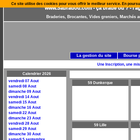
Ce site utilise des cookies pour vous offrir le meilleur service. En poursu
www.Sabradou.com - ça brade où ? - l'a
Braderies, Brocantes, Vides greniers, Marchés a
La gestion du site
Bourse 
Une Inscription, une mis
Calendrier 2026
vendredi 07 Aout
59 Dunkerque
samedi 08 Aout
dimanche 09 Aout
vendredi 14 Aout
samedi 15 Aout
dimanche 16 Aout
samedi 22 Aout
dimanche 23 Aout
vendredi 28 Aout
59 Lille
samedi 29 Aout
dimanche 30 Aout
samedi 5 septembre