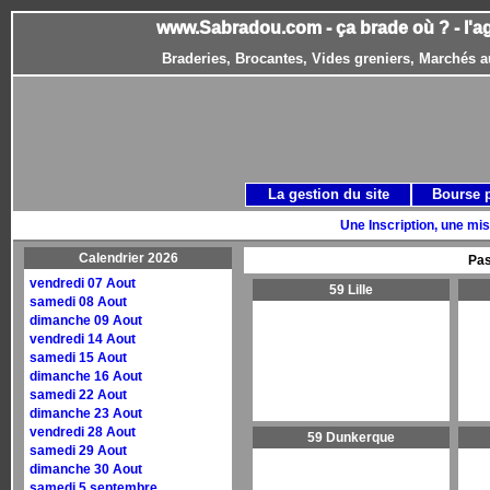
www.Sabradou.com - ça brade où ? - l'a
Braderies, Brocantes, Vides greniers, Marchés a
La gestion du site
Bourse 
Une Inscription, une mis
Calendrier 2026
Pas
vendredi 07 Aout
59 Lille
samedi 08 Aout
dimanche 09 Aout
vendredi 14 Aout
samedi 15 Aout
dimanche 16 Aout
samedi 22 Aout
dimanche 23 Aout
vendredi 28 Aout
59 Dunkerque
samedi 29 Aout
dimanche 30 Aout
samedi 5 septembre