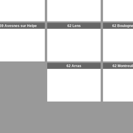
59 Avesnes sur Helpe
62 Lens
62 Boulogne
62 Arras
62 Montreui