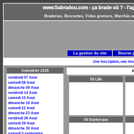
www.Sabradou.com - ça brade où ? - l'a
Braderies, Brocantes, Vides greniers, Marchés a
La gestion du site
Bourse 
Une Inscription, une mis
Calendrier 2026
P
vendredi 07 Aout
59 Lille
samedi 08 Aout
dimanche 09 Aout
vendredi 14 Aout
samedi 15 Aout
dimanche 16 Aout
samedi 22 Aout
dimanche 23 Aout
vendredi 28 Aout
59 Dunkerque
samedi 29 Aout
dimanche 30 Aout
samedi 5 septembre