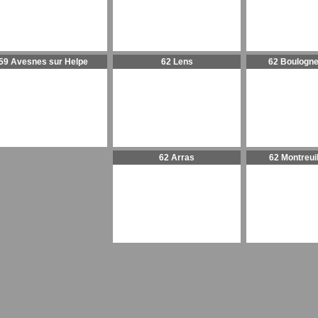
59 Avesnes sur Helpe
62 Lens
62 Boulogne
62 Arras
62 Montreui