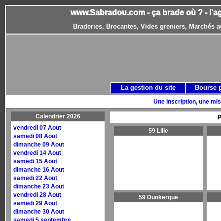
www.Sabradou.com - ça brade où ? - l'a
Braderies, Brocantes, Vides greniers, Marchés a
La gestion du site
Bourse 
Une Inscription, une mis
Calendrier 2026
P
vendredi 07 Aout
59 Lille
samedi 08 Aout
dimanche 09 Aout
vendredi 14 Aout
samedi 15 Aout
dimanche 16 Aout
samedi 22 Aout
dimanche 23 Aout
vendredi 28 Aout
59 Dunkerque
samedi 29 Aout
dimanche 30 Aout
samedi 5 septembre