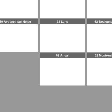
59 Avesnes sur Helpe
62 Lens
62 Boulogne
62 Arras
62 Montreui