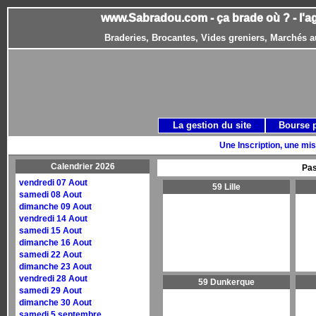
www.Sabradou.com - ça brade où ? - l'a
Braderies, Brocantes, Vides greniers, Marchés a
La gestion du site
Bourse 
Une Inscription, une mis
Calendrier 2026
Pas
vendredi 07 Aout
59 Lille
samedi 08 Aout
dimanche 09 Aout
vendredi 14 Aout
samedi 15 Aout
dimanche 16 Aout
samedi 22 Aout
dimanche 23 Aout
vendredi 28 Aout
59 Dunkerque
samedi 29 Aout
dimanche 30 Aout
samedi 5 septembre