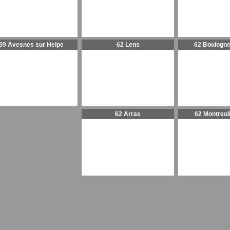
59 Avesnes sur Helpe
62 Lens
62 Boulogne
62 Arras
62 Montreui