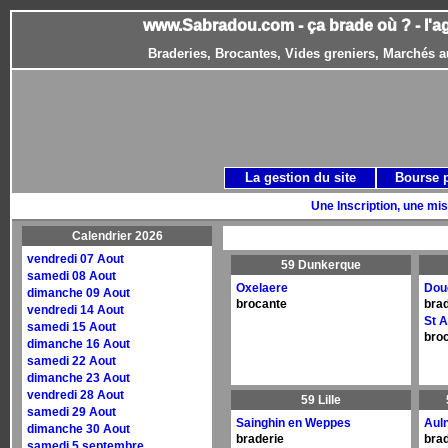
www.Sabradou.com - ça brade où ? - l'a
Braderies, Brocantes, Vides greniers, Marchés a
La gestion du site
Bourse 
Une Inscription, une mis
Calendrier 2026
vendredi 07 Aout
59 Dunkerque
samedi 08 Aout
Oxelaere
Dou
dimanche 09 Aout
brocante
brad
vendredi 14 Aout
St 
samedi 15 Aout
bro
dimanche 16 Aout
samedi 22 Aout
dimanche 23 Aout
vendredi 28 Aout
59 Lille
samedi 29 Aout
Sainghin en Weppes
Aul
dimanche 30 Aout
braderie
brad
samedi 5 septembre