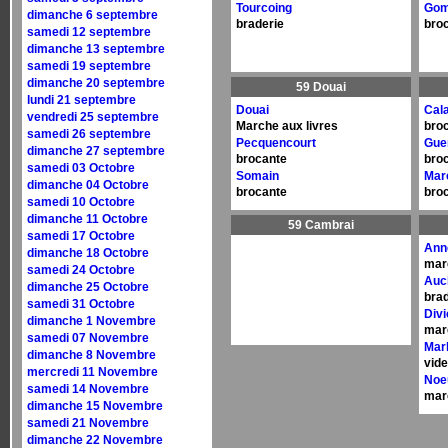
Tourcoing
Gom
dimanche 6 septembre
braderie
bro
samedi 12 septembre
dimanche 13 septembre
samedi 19 septembre
dimanche 20 septembre
59 Douai
lundi 21 septembre
Douai
Cala
vendredi 25 septembre
Marche aux livres
bro
samedi 26 septembre
Pecquencourt
Gue
dimanche 27 septembre
brocante
bro
samedi 03 Octobre
Somain
Mar
dimanche 04 Octobre
brocante
bro
samedi 10 Octobre
dimanche 11 Octobre
59 Cambrai
samedi 17 Octobre
Ann
dimanche 18 Octobre
mar
samedi 24 Octobre
Auc
dimanche 25 Octobre
brad
samedi 31 Octobre
Divi
dimanche 1 Novembre
mar
samedi 07 Novembre
Marl
dimanche 8 Novembre
vide
mercredi 11 Novembre
Noe
samedi 14 Novembre
mar
dimanche 15 Novembre
samedi 21 Novembre
dimanche 22 Novembre