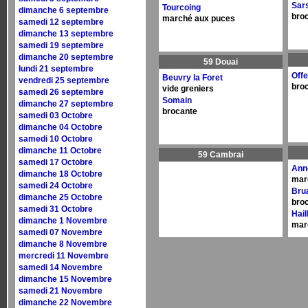
Sars
Tourcoing
dimanche 6 septembre
bro
marché aux puces
samedi 12 septembre
dimanche 13 septembre
samedi 19 septembre
dimanche 20 septembre
59 Douai
lundi 21 septembre
Off
Beuvry la Foret
vendredi 25 septembre
bro
vide greniers
samedi 26 septembre
Somain
dimanche 27 septembre
brocante
samedi 03 Octobre
dimanche 04 Octobre
samedi 10 Octobre
dimanche 11 Octobre
59 Cambrai
samedi 17 Octobre
Ann
dimanche 18 Octobre
mar
samedi 24 Octobre
Brua
dimanche 25 Octobre
bro
samedi 31 Octobre
Hail
dimanche 1 Novembre
mar
samedi 07 Novembre
dimanche 8 Novembre
mercredi 11 Novembre
samedi 14 Novembre
dimanche 15 Novembre
samedi 21 Novembre
dimanche 22 Novembre