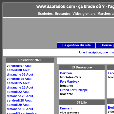
www.Sabradou.com - ça brade où ? - l'a
Braderies, Brocantes, Vides greniers, Marchés a
La gestion du site
Bourse 
Une Inscription, une mis
Calendrier 2026
vendredi 07 Aout
59 Dunkerque
samedi 08 Aout
Berthen
Lece
dimanche 09 Aout
Mont-des-Cats
bro
vendredi 14 Aout
Fort Mardyck
samedi 15 Aout
brocante
dimanche 16 Aout
Grand Fort Philippe
samedi 22 Aout
brocante
dimanche 23 Aout
vendredi 28 Aout
59 Lille
samedi 29 Aout
Ber
Emmerin
dimanche 30 Aout
vide
vide greniers
samedi 5 septembre