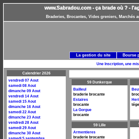
www.Sabradou.com - ça brade où ? - l'a
Braderies, Brocantes, Vides greniers, Marchés a
La gestion du site
Bourse 
Une Inscription, une mis
Calendrier 2026
vendredi 07 Aout
59 Dunkerque
samedi 08 Aout
Bailleul
Beu
dimanche 09 Aout
braderie brocante
broc
vendredi 14 Aout
Estaires
Her
samedi 15 Aout
brocante
tége
dimanche 16 Aout
La Gorgue
samedi 22 Aout
brocante
dimanche 23 Aout
vendredi 28 Aout
59 Lille
samedi 29 Aout
Armentieres
dimanche 30 Aout
braderie brocante
samedi 5 septembre