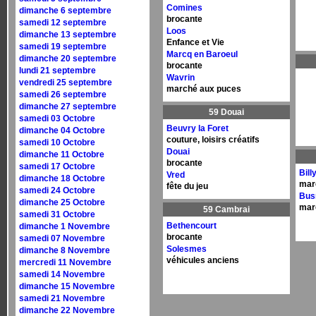
Comines
dimanche 6 septembre
brocante
samedi 12 septembre
Loos
dimanche 13 septembre
Enfance et Vie
samedi 19 septembre
Marcq en Baroeul
dimanche 20 septembre
brocante
lundi 21 septembre
Wavrin
vendredi 25 septembre
marché aux puces
samedi 26 septembre
dimanche 27 septembre
59 Douai
samedi 03 Octobre
Beuvry la Foret
dimanche 04 Octobre
couture, loisirs créatifs
samedi 10 Octobre
Douai
dimanche 11 Octobre
brocante
samedi 17 Octobre
Bill
Vred
dimanche 18 Octobre
mar
fête du jeu
samedi 24 Octobre
Bus
dimanche 25 Octobre
mar
59 Cambrai
samedi 31 Octobre
Bethencourt
dimanche 1 Novembre
brocante
samedi 07 Novembre
Solesmes
dimanche 8 Novembre
véhicules anciens
mercredi 11 Novembre
samedi 14 Novembre
dimanche 15 Novembre
samedi 21 Novembre
dimanche 22 Novembre