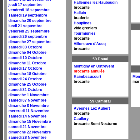
Hallennes lez Hauboudin
jeudi 17 septembre
brocante
vendredi 18 septembre
Halluin
samedi 19 septembre
braderie
dimanche 20 septembre
Houplines
lundi 21 septembre
vide greniers
vendredi 25 septembre
Tourmignies
samedi 26 septembre
brocante
dimanche 27 septembre
Villeneuve d'Ascq
samedi 03 Octobre
brocante
dimanche 04 Octobre
samedi 10 Octobre
59 Douai
dimanche 11 Octobre
Montigny en Ostrevent
samedi 17 Octobre
brocante annulée
dimanche 18 Octobre
Raimbeaucourt
Mon
samedi 24 Octobre
brocante
mar
dimanche 25 Octobre
samedi 31 Octobre
dimanche 1 Novembre
samedi 07 Novembre
59 Cambrai
dimanche 8 Novembre
Avesnes Lez Aubert
mercredi 11 Novembre
brocante
samedi 14 Novembre
Caullery
dimanche 15 Novembre
brocante Semi Nocturne
samedi 21 Novembre
dimanche 22 Novembre
samedi 28 Novembre