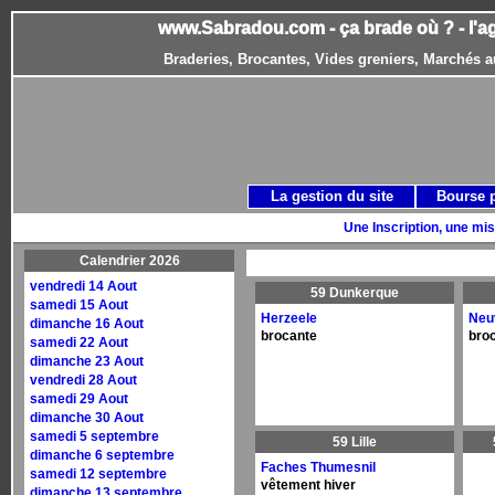
www.Sabradou.com - ça brade où ? - l'a
Braderies, Brocantes, Vides greniers, Marchés a
La gestion du site
Bourse 
Une Inscription, une mis
Calendrier 2026
vendredi 14 Aout
59 Dunkerque
samedi 15 Aout
Herzeele
Neuv
dimanche 16 Aout
brocante
bro
samedi 22 Aout
dimanche 23 Aout
vendredi 28 Aout
samedi 29 Aout
dimanche 30 Aout
samedi 5 septembre
59 Lille
dimanche 6 septembre
Faches Thumesnil
samedi 12 septembre
vêtement hiver
dimanche 13 septembre