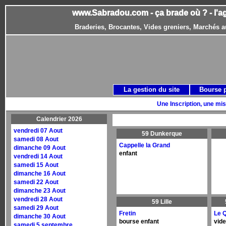
www.Sabradou.com - ça brade où ? - l'a
Braderies, Brocantes, Vides greniers, Marchés a
La gestion du site
Bourse 
Une Inscription, une mis
Calendrier 2026
vendredi 07 Aout
59 Dunkerque
samedi 08 Aout
Cappelle la Grand
dimanche 09 Aout
enfant
vendredi 14 Aout
samedi 15 Aout
dimanche 16 Aout
samedi 22 Aout
dimanche 23 Aout
vendredi 28 Aout
59 Lille
samedi 29 Aout
Fretin
Le 
dimanche 30 Aout
bourse enfant
vide
samedi 5 septembre