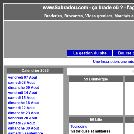
www.Sabradou.com - ça brade où ? - l'a
Braderies, Brocantes, Vides greniers, Marchés a
La gestion du site
Bourse 
Une Inscription, une mis
Calendrier 2026
vendredi 07 Aout
59 Dunkerque
samedi 08 Aout
dimanche 09 Aout
vendredi 14 Aout
samedi 15 Aout
dimanche 16 Aout
samedi 22 Aout
dimanche 23 Aout
vendredi 28 Aout
59 Lille
samedi 29 Aout
Tourcoing
dimanche 30 Aout
historiques et militaires
samedi 5 septembre