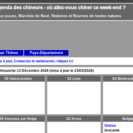
genda des chineurs - où allez-vous chiner ce week-end ?
ux puces, Marchés de Noel, Rederies et Bourses de toutes natures
par Thème
Pays-Département
e à jour, Contactez le webmaster, cliquez ici
Dimanche 13 Décembre 2026 (mise à jour le 23/03/2026)
59 Valenciennes
62 Lens
62 Montreui
59 Avesnes sur Helpe
62 Arras
Belgi
Deinze
brocante